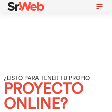
Skip
Toggle
navigatio
to
Skip
primary
links
navigation
Skip
to
content
¿LISTO PARA TENER TU PROPIO
PROYECTO
ONLINE?