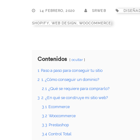
14 FEBRERO, 2020
SRWEB
DISEÑA
SHOPIFY
,
WEB DESIGN
,
WOOCOMMERCE
Contenidos
ocultar
1
Paso a paso para conseguir tu sitio
2
1. ¿Cómo conseguir un dominio?
2.1
¿Qué se requiere para comprarlo?
3
2. ¿En qué se construye mi sitio web?
3.1
Ecommerce
3.2
Woocommerce
3.3
Prestashop
3.4
Control Total