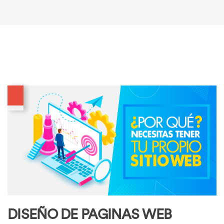
Skip
to
Skip
primary
links
navigation
Skip
to
content
DISEÑO DE PAGINAS WEB