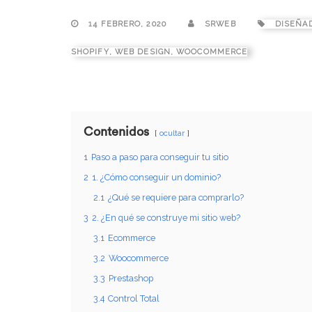
14 FEBRERO, 2020
SRWEB
DISEÑA
SHOPIFY
,
WEB DESIGN
,
WOOCOMMERCE
Contenidos
ocultar
1
Paso a paso para conseguir tu sitio
2
1. ¿Cómo conseguir un dominio?
2.1
¿Qué se requiere para comprarlo?
3
2. ¿En qué se construye mi sitio web?
3.1
Ecommerce
3.2
Woocommerce
3.3
Prestashop
3.4
Control Total