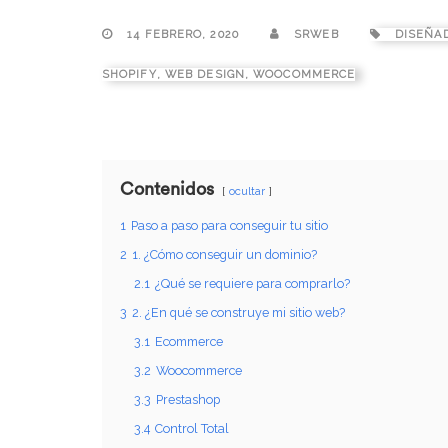
14 FEBRERO, 2020
SRWEB
DISEÑA
SHOPIFY
,
WEB DESIGN
,
WOOCOMMERCE
Contenidos
ocultar
1
Paso a paso para conseguir tu sitio
2
1. ¿Cómo conseguir un dominio?
2.1
¿Qué se requiere para comprarlo?
3
2. ¿En qué se construye mi sitio web?
3.1
Ecommerce
3.2
Woocommerce
3.3
Prestashop
3.4
Control Total