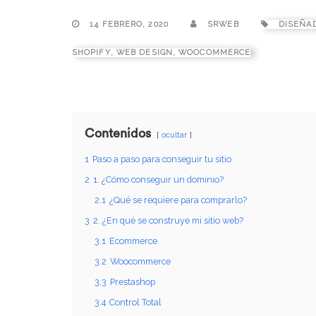
14 FEBRERO, 2020
SRWEB
DISEÑA
SHOPIFY
,
WEB DESIGN
,
WOOCOMMERCE
Contenidos
ocultar
1
Paso a paso para conseguir tu sitio
2
1. ¿Cómo conseguir un dominio?
2.1
¿Qué se requiere para comprarlo?
3
2. ¿En qué se construye mi sitio web?
3.1
Ecommerce
3.2
Woocommerce
3.3
Prestashop
3.4
Control Total