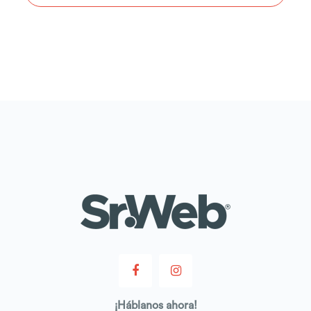
¡
Háblanos
ahora!