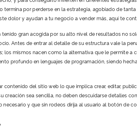
echo, y para conseguirlo invierten en diferentes estrategi
o termina por perderse en la estrategia, agobiado de tanta 
este dolor y ayudan a tu negocio a vender más, aquí te c
tenido gran acogida por su alto nivel de resultados no solo
ocio. Antes de entrar al detalle de su estructura vale la p
s; los mismos nacen como la alternativa que le permite a
imiento profundo en lenguajes de programación, siendo hecha
r contenido del sitio web lo que implica crear, editar, pub
su creación sea sencilla, no deben descuidarse detalles co
necesario y que sin rodeos dirija al usuario al botón de c
e