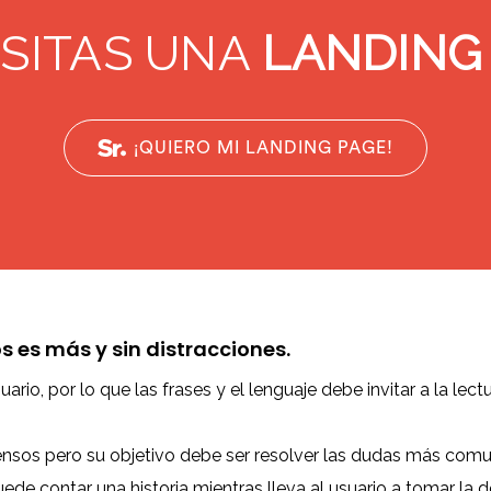
SITAS UNA
LANDING
¡QUIERO MI LANDING PAGE!
 es más y sin distracciones.
ario, por lo que las frases y el lenguaje debe invitar a la lectu
sos pero su objetivo debe ser resolver las dudas más comun
e contar una historia mientras lleva al usuario a tomar la dec