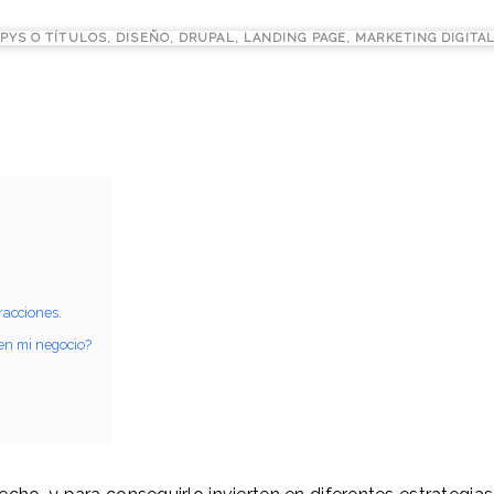
PYS O TÍTULOS
,
DISEÑO
,
DRUPAL
,
LANDING PAGE
,
MARKETING DIGITA
racciones.
en mi negocio?