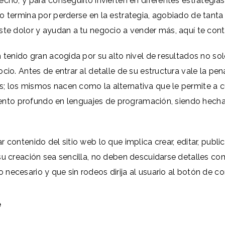
echo, y para conseguirlo invierten en diferentes estrategi
o termina por perderse en la estrategia, agobiado de tanta 
este dolor y ayudan a tu negocio a vender más, aquí te c
tenido gran acogida por su alto nivel de resultados no solo
ocio. Antes de entrar al detalle de su estructura vale la p
s; los mismos nacen como la alternativa que le permite a
imiento profundo en lenguajes de programación, siendo hecha
r contenido del sitio web lo que implica crear, editar, pub
su creación sea sencilla, no deben descuidarse detalles co
necesario y que sin rodeos dirija al usuario al botón de c
e