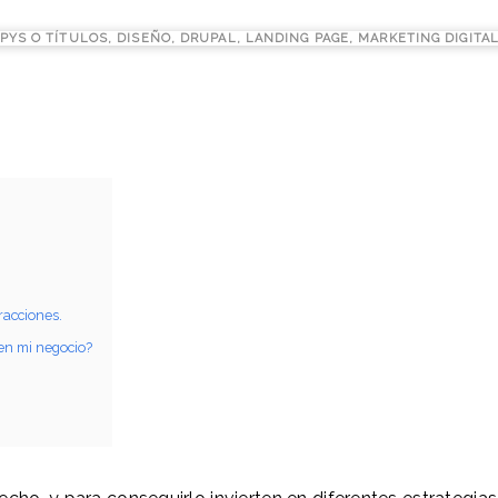
PYS O TÍTULOS
,
DISEÑO
,
DRUPAL
,
LANDING PAGE
,
MARKETING DIGITA
racciones.
en mi negocio?