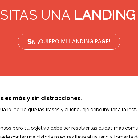
SITAS UNA
LANDING
¡QUIERO MI LANDING PAGE!
 es más y sin distracciones.
ario, por lo que las frases y el lenguaje debe invitar a la lectu
sos pero su objetivo debe ser resolver las dudas más comun
e contar una historia mientras lleva al usuario a tomar la dec