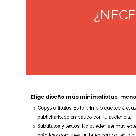
¿NECE
Elige diseño más minimalistas, menos
Copys o títulos:
Es lo primero que leerá el usu
publicitario, sé empático con tu audiencia.
Subtítulos y textos:
No pueden ser muy exten
prácticas comunes, un buen copy o texto pued