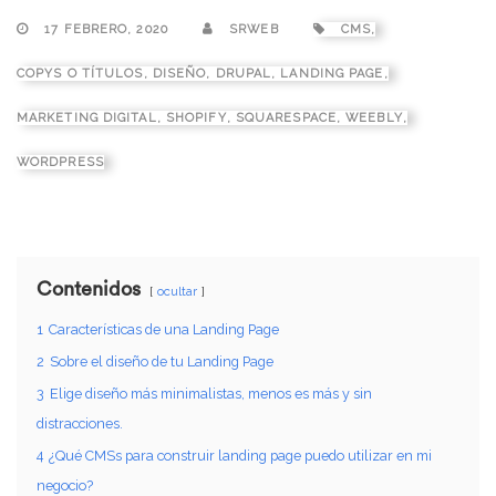
17 FEBRERO, 2020
SRWEB
CMS
,
COPYS O TÍTULOS
,
DISEÑO
,
DRUPAL
,
LANDING PAGE
,
MARKETING DIGITAL
,
SHOPIFY
,
SQUARESPACE
,
WEEBLY
,
WORDPRESS
Contenidos
ocultar
1
Características de una Landing Page
2
Sobre el diseño de tu Landing Page
3
Elige diseño más minimalistas, menos es más y sin
distracciones.
4
¿Qué CMSs para construir landing page puedo utilizar en mi
negocio?