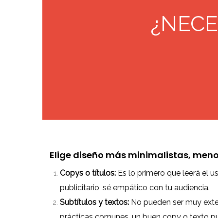
¿NECE
Elige diseño más minimalistas, menos
Copys o títulos:
Es lo primero que leerá el usu
publicitario, sé empático con tu audiencia.
Subtítulos y textos:
No pueden ser muy exten
prácticas comunes, un buen copy o texto pued