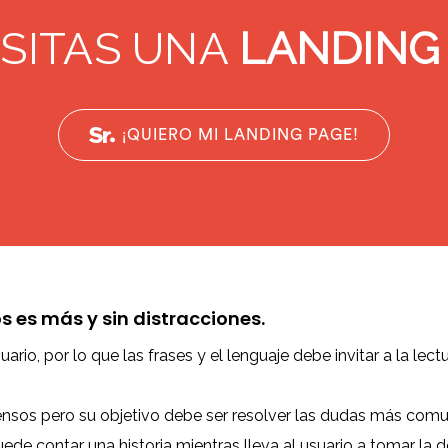
SITAS UNA
LANDING
¡QUIERO MI LANDING PAGE!
 es más y sin distracciones.
ario, por lo que las frases y el lenguaje debe invitar a la lectu
sos pero su objetivo debe ser resolver las dudas más comun
e contar una historia mientras lleva al usuario a tomar la dec