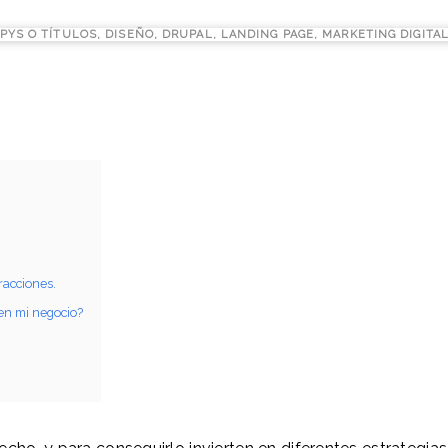
PYS O TÍTULOS
,
DISEÑO
,
DRUPAL
,
LANDING PAGE
,
MARKETING DIGITA
racciones.
en mi negocio?