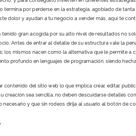
echo, y para conseguirlo invierten en diferentes estrategi
o termina por perderse en la estrategia, agobiado de tanta 
este dolor y ayudan a tu negocio a vender más, aquí te c
tenido gran acogida por su alto nivel de resultados no solo
ocio. Antes de entrar al detalle de su estructura vale la p
s; los mismos nacen como la alternativa que le permite a
imiento profundo en lenguajes de programación, siendo hecha
r contenido del sitio web lo que implica crear, editar, pub
su creación sea sencilla, no deben descuidarse detalles co
necesario y que sin rodeos dirija al usuario al botón de c
e