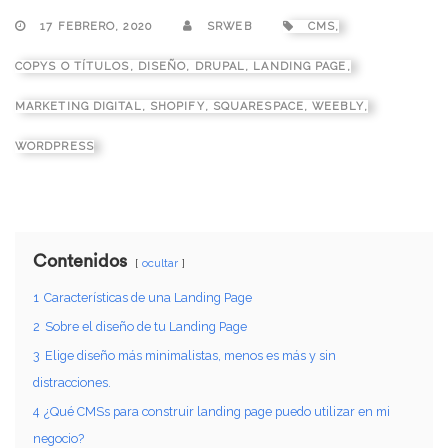
17 FEBRERO, 2020
SRWEB
CMS
,
COPYS O TÍTULOS
,
DISEÑO
,
DRUPAL
,
LANDING PAGE
,
MARKETING DIGITAL
,
SHOPIFY
,
SQUARESPACE
,
WEEBLY
,
WORDPRESS
Contenidos
ocultar
1
Características de una Landing Page
2
Sobre el diseño de tu Landing Page
3
Elige diseño más minimalistas, menos es más y sin
distracciones.
4
¿Qué CMSs para construir landing page puedo utilizar en mi
negocio?