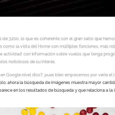
ás de 3200, lo que es coherente con el gran salto que hemos 
s como la vista del Home con múltiples funciones, más robu
s de actividad’ con información sobre vuelos que tenga pro
idos noticiosos de su interés.
O en Google nivel dios?, pues bien empecemos por verle el
mplo, ahora la búsqueda de imágenes muestra mayor cantid
aparece en los resultados de búsqueda y que relaciona a l