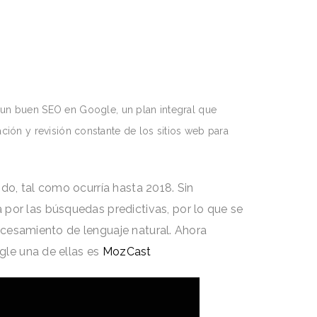
a un buen SEO en Google, un plan integral que
ación y revisión constante de los sitios web para
do, tal como ocurría hasta 2018. Sin
por las búsquedas predictivas, por lo que se
rocesamiento de lenguaje natural. Ahora
gle una de ellas es
MozCast